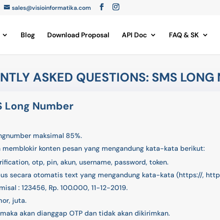
sales@visioinformatika.com
Blog
Download Proposal
API Doc
FAQ & SK
NTLY ASKED QUESTIONS: SMS LONG
S Long Number
ongnumber maksimal 85%.
kan memblokir konten pesan yang mengandung kata-kata berikut:
rification, otp, pin, akun, username, password, token.
s secara otomatis text yang mengandung kata-kata (https://, https
misal : 123456, Rp. 100.000, 11-12-2019.
or, juta.
t maka akan dianggap OTP dan tidak akan dikirimkan.