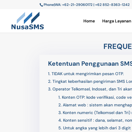
Phone|WA: +62-21-29060172 | +62 852-8363-1242
Home
Harga Layanan
FREQUE
Ketentuan Penggunaan SM
TIDAK untuk mengirimkan pesan OTP.
Tingkat keberhasilan pengiriman SMS L
Operator Telkomsel, Indosat, dan Tri a
Konten OTP: kode verifikasi, code ve
Alamat web : sistem akan menghapu
Konten numeric (Telkomsel dan Tri) 
Konten sensitif : dana, selamat, nom
Untuk angka yang lebih dari 3 digi