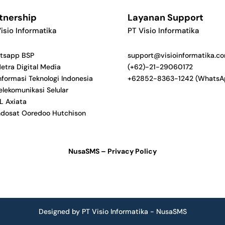
tnership
Layanan Support
isio Informatika
PT Visio Informatika
tsapp BSP
support@visioinformatika.c
etra Digital Media
(+62)-21-29060172
Informasi Teknologi Indonesia
+62852-8363-1242 (WhatsA
elekomunikasi Selular
L Axiata
ndosat Ooredoo Hutchison
NusaSMS – Privacy Policy
Designed by PT Visio Informatika - NusaSMS