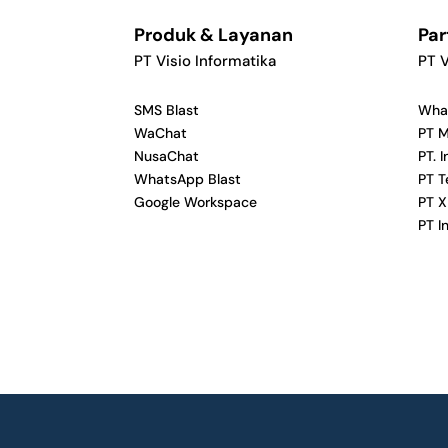
Produk & Layanan
Par
PT Visio Informatika
PT V
SMS Blast
Wha
WaChat
PT M
NusaChat
PT. 
WhatsApp Blast
PT T
Google Workspace
PT X
PT I