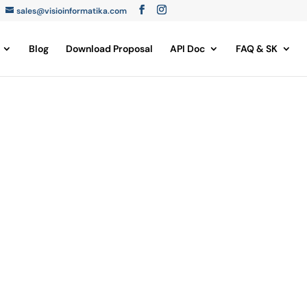
sales@visioinformatika.com
Blog
Download Proposal
API Doc
FAQ & SK