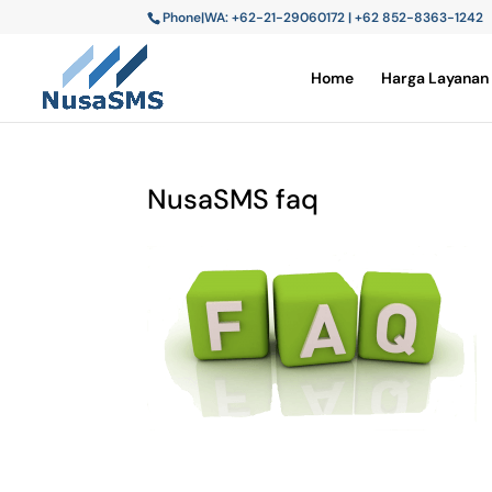
Phone|WA: +62-21-29060172 | +62 852-8363-1242
Home
Harga Layanan
NusaSMS faq