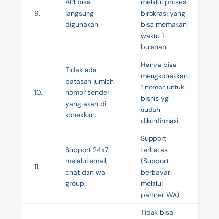
API bisa
melalui proses
9.
langsung
birokrasi yang
digunakan
bisa memakan
waktu 1
bulanan.
Hanya bisa
Tidak ada
mengkonekkan
batasan jumlah
1 nomor untuk
10.
nomor sender
bisnis yg
yang akan di
sudah
konekkan.
dikonfirmasi.
Support
Support 24x7
terbatas
melalui email,
(Support
11.
chat dan wa
berbayar
group.
melalui
partner WA)
Tidak bisa