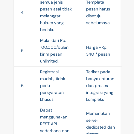
semua jenis
Template
pesan asal tidak
pesan harus
4.
melanggar
disetujui
hukum yang
sebelumnya.
berlaku.
Mulai dari Rp.
100.000/bulan
Harga ~Rp.
5.
kirim pesan
340 / pesan
unlimited..
Registrasi
Terikat pada
mudah, tidak
banyak aturan
6.
perlu
dan proses
persyaratan
integrasi yang
khusus
kompleks
Dapat
Memerlukan
menggunakan
server
REST API
dedicated dan
sederhana dan
sistem