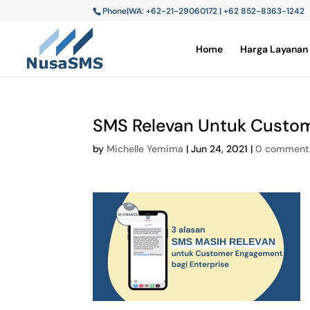
Phone|WA: +62-21-29060172 | +62 852-8363-1242
Home
Harga Layanan
SMS Relevan Untuk Custo
by
Michelle Yemima
|
Jun 24, 2021
|
0 comment