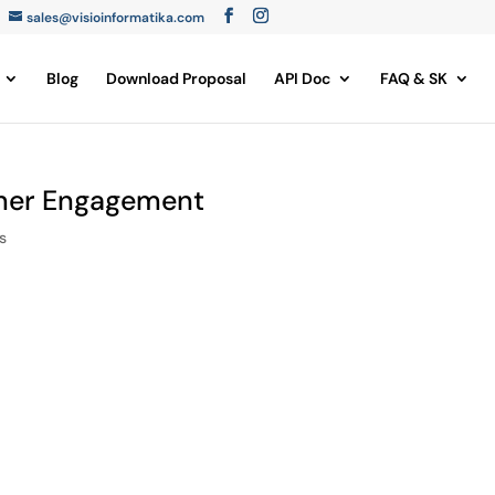
sales@visioinformatika.com
Blog
Download Proposal
API Doc
FAQ & SK
mer Engagement
s