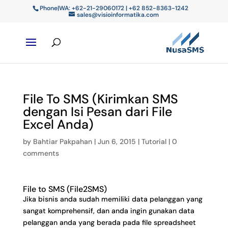
Phone|WA: +62-21-29060172 | +62 852-8363-1242
sales@visioinformatika.com
File To SMS (Kirimkan SMS
dengan Isi Pesan dari File
Excel Anda)
by
Bahtiar Pakpahan
|
Jun 6, 2015
|
Tutorial
|
0
comments
File to SMS (File2SMS)
Jika bisnis anda sudah memiliki data pelanggan yang
sangat komprehensif, dan anda ingin gunakan data
pelanggan anda yang berada pada file spreadsheet