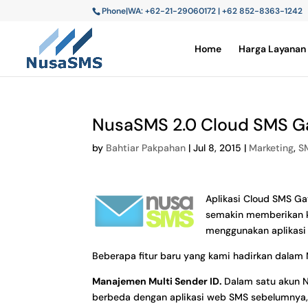
Phone|WA: +62-21-29060172 | +62 852-8363-1242
Home
Harga Layanan
NusaSMS 2.0 Cloud SMS G
by
Bahtiar Pakpahan
|
Jul 8, 2015
|
Marketing
,
S
Aplikasi Cloud SMS G
semakin memberikan 
menggunakan aplikas
Beberapa fitur baru yang kami hadirkan dalam N
Manajemen Multi Sender ID.
Dalam satu akun N
berbeda dengan aplikasi web SMS sebelumnya,