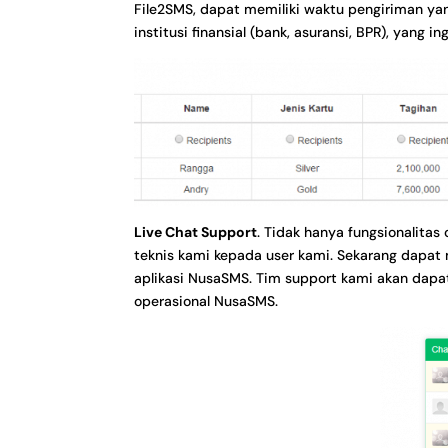
File2SMS, dapat memiliki waktu pengiriman ya
institusi finansial (bank, asuransi, BPR), yan
Live Chat Support
. Tidak hanya fungsionalitas
teknis kami kepada user kami. Sekarang dapat 
aplikasi NusaSMS. Tim support kami akan dap
operasional NusaSMS.