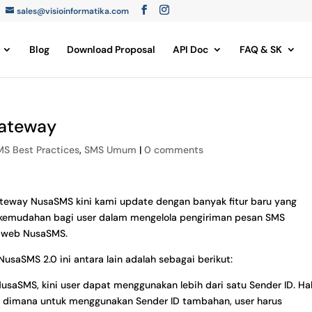
sales@visioinformatika.com
Blog
Download Proposal
API Doc
FAQ & SK
ateway
MS Best Practices
,
SMS Umum
|
0 comments
ateway NusaSMS kini kami update dengan banyak fitur baru yang
kemudahan bagi user dalam mengelola pengiriman pesan SMS
i web NusaSMS.
usaSMS 2.0 ini antara lain adalah sebagai berikut:
usaSMS, kini user dapat menggunakan lebih dari satu Sender ID. Hal
 dimana untuk menggunakan Sender ID tambahan, user harus